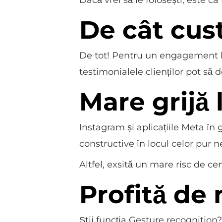
De cât cus
De tot! Pentru un engagement bun
testimonialele clienților pot să
Mare grijă 
Instagram și aplicațiile Meta în
constructive în locul celor pur 
Altfel, exsită un mare risc de ce
Profită de 
Știi funcția Gesture recognition?