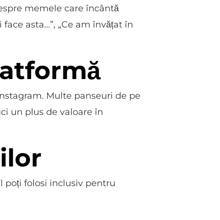
despre memele care încântă
 face asta…”, „Ce am învățat în
platformă
pe Instagram. Multe panseuri de pe
uci un plus de valoare în
ilor
l poți folosi inclusiv pentru