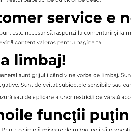
tomer service e 
, este necesar să răspunzi la comentarii și la me
 devină content valoros pentru pagina ta.
la limbaj!
 general sunt grijulii când vine vorba de limbaj. S
negative. Sunt de evitat subiectele sensibile sau ca
nzură sau de aplicare a unor restricții de vârstă aco
noile funcţii puţin
 Printr-o simplă mișcare de mână, poți să pornești o