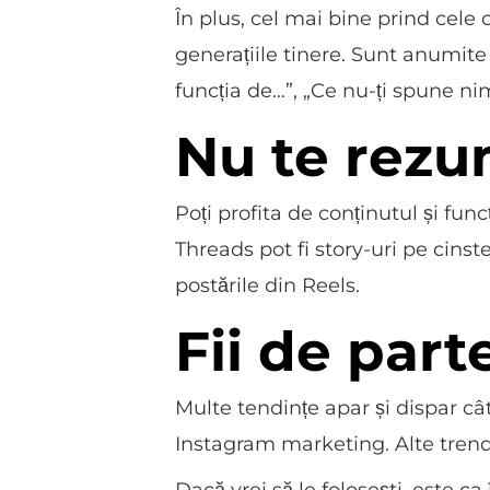
În plus, cel mai bine prind ce
generațiile tinere. Sunt anumite
funcția de…”, „Ce nu-ți spune ni
Nu te rezu
Poți profita de conținutul și fun
Threads pot fi story-uri pe cinst
postările din Reels.
Fii de part
Multe tendințe apar și dispar cât 
Instagram marketing. Alte trendur
Dacă vrei să le folosești, este ca