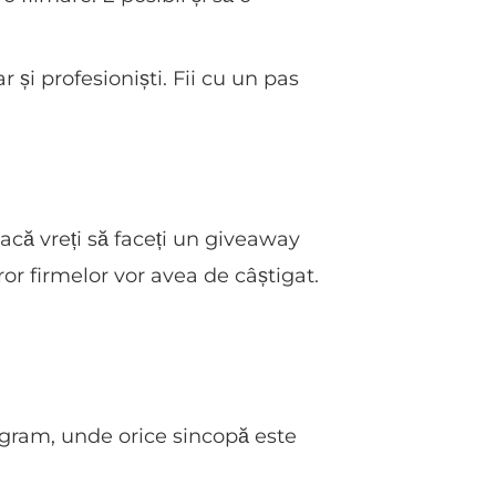
și profesioniști. Fii cu un pas
acă vreți să faceți un giveaway
uror firmelor vor avea de câștigat.
agram, unde orice sincopă este