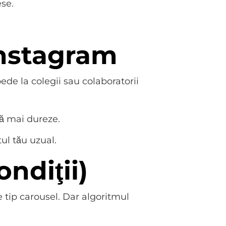
ese.
 Instagram
ede la colegii sau colaboratorii
 să mai dureze.
tul tău uzual.
ondiţii)
e tip carousel. Dar algoritmul