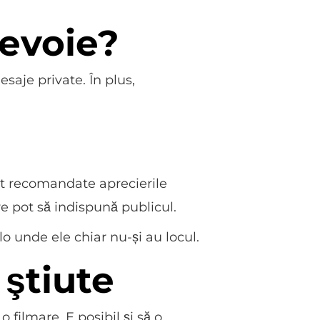
nevoie?
saje private. În plus,
unt recomandate aprecierile
re pot să indispună publicul.
lo unde ele chiar nu-și au locul.
 ştiute
 filmare. E posibil și să o