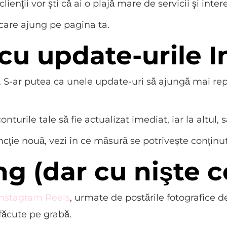
lienţii vor şti că ai o plajă mare de servicii şi inter
 care ajung pe pagina ta.
 cu update-urile
i. S-ar putea ca unele update-uri să ajungă mai rep
onturile tale să fie actualizat imediat, iar la altul,
ncţie nouă, vezi în ce măsură se potrivește conținu
ng (dar cu nişte c
Instagram Reels
, urmate de postările fotografice d
 făcute pe grabă.