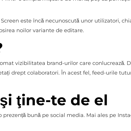
creen este încă necunoscută unor utilizatori, chiar 
osirea noilor variante de editare.
?
tomat vizibilitatea brand-urilor care conlucrează. D
ați drept colaboratori. În acest fel, feed-urile tut
şi ţine-te de el
 prezență bună pe social media. Mai ales pe Inst