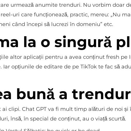
le care urmează anumite trenduri. Nu vorbim doar 
 reel-uri care funcționează, practic, mereu: „Nu mai
meni când începi să lucrezi în domeniu” etc.
ma la o singură 
cțiile altor aplicații pentru a avea conținut fresh 
e. Iar opțiunile de editare de pe TikTok te fac să ad
ea bună a trendur
ai clipi. Chat GPT va fi mult timp alături de noi și î
i, însă, în special de conținut, au o viață scurtă.
 în Vestul Sălbatic: be quick or be dead.